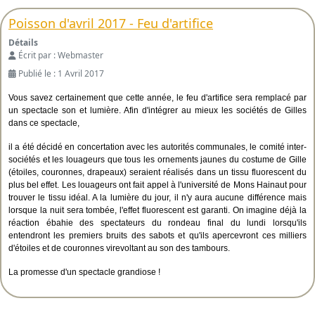
Poisson d'avril 2017 - Feu d'artifice
Détails
Écrit par :
Webmaster
Publié le : 1 Avril 2017
Vous savez certainement que cette année, le feu d'artifice sera remplacé par
un spectacle son et lumière. Afin d'intégrer au mieux les sociétés de Gilles
dans ce spectacle,
il a été décidé en concertation avec les autorités communales, le comité inter-
sociétés et les louageurs que tous les ornements jaunes du costume de Gille
(étoiles, couronnes, drapeaux) seraient réalisés dans un tissu fluorescent du
plus bel effet. Les louageurs ont fait appel à l'université de Mons Hainaut pour
trouver le tissu idéal. A la lumière du jour, il n'y aura aucune différence mais
lorsque la nuit sera tombée, l'effet fluorescent est garanti. On imagine déjà la
réaction ébahie des spectateurs du rondeau final du lundi lorsqu'ils
entendront les premiers bruits des sabots et qu'ils apercevront ces milliers
d'étoiles et de couronnes virevoltant au son des tambours.
La promesse d'un spectacle grandiose !