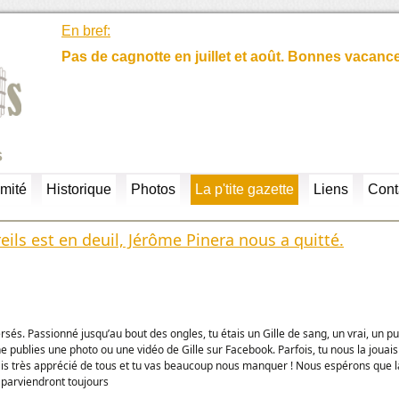
En bref:
Pas de cagnotte en juillet et août. Bonnes vacanc
s
mité
Historique
Photos
La p'tite gazette
Liens
Cont
eils est en deuil, Jérôme Pinera nous a quitté.
rsés. Passionné jusqu’au bout des ongles, tu étais un Gille de sang, un vrai, un p
 ne publies une photo ou une vidéo de Gille sur Facebook. Parfois, tu nous la jouai
ais très apprécié de tous et tu vas beaucoup nous manquer ! Nous espérons que là
e parviendront toujours