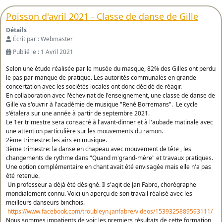
Poisson d'avril 2021 - Classe de danse de Gille
Détails
Écrit par :
Webmaster
Publié le : 1 Avril 2021
Selon une étude réalisée par le musée du masque, 82% des Gilles ont perdu
le pas par manque de pratique. Les autorités communales en grande
concertation avec les sociétés locales ont donc décidé de réagir.
En collaboration avec l'échevinat de l'enseignement, une classe de danse de
Gille va s'ouvrir à l'académie de musique "René Borremans". Le cycle
s'étalera sur une année à partir de septembre 2021.
Le 1er trimestre sera consacré à l'avant-dinner et à l'aubade matinale avec
une attention particulière sur les mouvements du ramon.
2ème trimestre: les airs en musique.
3ème trimestre: la danse en chapeau avec mouvement de tête , les
changements de rythme dans "Quand m'grand-mère" et travaux pratiques.
Une option complémentaire en chant avait été envisagée mais elle n'a pas
été retenue.
Un professeur a déjà été désigné. Il s'agit de Jan Fabre, chorégraphe
mondialement connu. Voici un aperçu de son travail réalisé avec les
meilleurs danseurs binchois.
https://www.facebook.com/troubleyn.janfabre/videos/1539325889593111/
Nous sommes impatients de voir les premiers résultats de cette formation