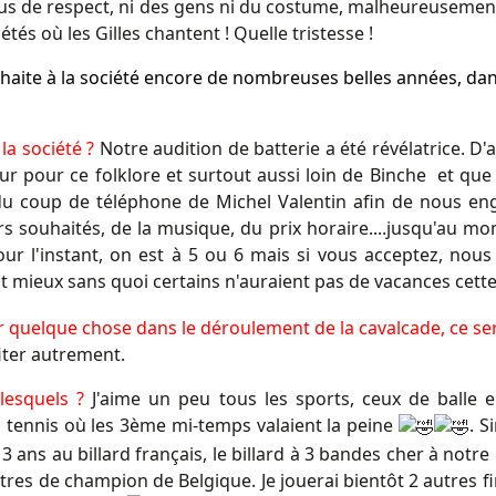
 plus de respect, ni des gens ni du costume, malheureusement.
tés où les Gilles chantent ! Quelle tristesse !
uhaite à la société encore de nombreuses belles années, dan
la société ?
Notre audition de batterie a été révélatrice. D
veur pour ce folklore et surtout aussi loin de Binche
et que
 du coup de téléphone de Michel Valentin afin de nous eng
s souhaités, de la musique, du prix horaire....jusqu'au mo
: pour l'instant, on est à 5 ou 6 mais si vous acceptez, n
lait mieux sans quoi certains n'auraient pas de vacances cett
ger quelque chose dans le déroulement de la cavalcade, ce se
iter autrement.
 lesquels ?
J'aime un peu tous les sports, ceux de balle en p
tennis où les 3ème mi-temps valaient la peine
.
S
3 ans au billard français, le billard à 3 bandes cher à notre 1
itres de champion de Belgique. Je jouerai bientôt 2 autres fin