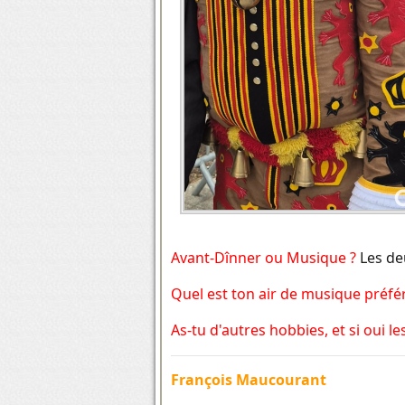
Avant-Dînner ou Musique ?
Les de
Quel est ton air de musique préfé
As-tu d'autres hobbies, et si oui l
François Maucourant