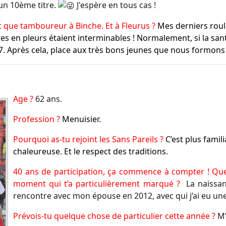
 un 10ème titre.
J'espère en tous cas !
nt que tamboureur à Binche. Et à Fleurus ?
Mes derniers rou
en pleurs étaient interminables ! Normalement, si la santé
. Après cela, place aux très bons jeunes que nous formons e
Age ?
62 ans.
Profession ?
Menuisier.
Pourquoi as-tu rejoint les Sans Pareils ?
C’est plus famil
chaleureuse.
Et le respect des traditions.
40 ans de participation, ça commence à compter ! Que
moment qui t’a particulièrement marqué ?
La naissan
rencontre avec mon épouse en 2012, avec qui j’ai eu une 
Prévois-tu quelque chose de particulier cette année ?
M’