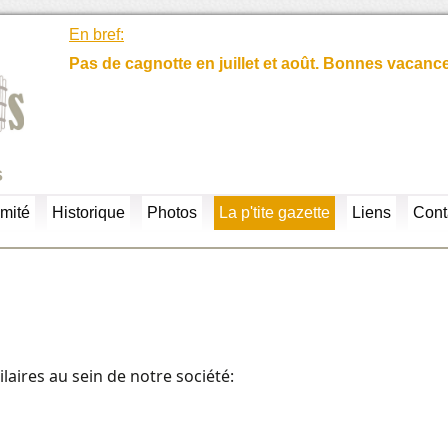
En bref:
Pas de cagnotte en juillet et août. Bonnes vacanc
s
mité
Historique
Photos
La p'tite gazette
Liens
Cont
aires au sein de notre société: