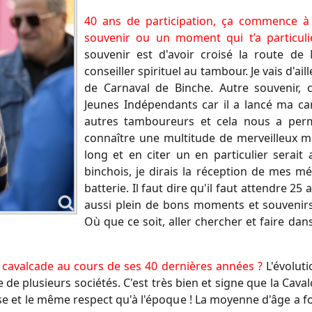
40 ans de participation, ça commence 
souvenir ou un moment qui t’a particu
souvenir est d'avoir croisé la route d
conseiller spirituel au tambour. Je vais d'ai
de Carnaval de Binche. Autre souvenir, c
Jeunes Indépendants car il a lancé ma car
autres tamboureurs et cela nous a perm
connaître une multitude de merveilleux m
long et en citer un en particulier serait
binchois, je dirais la réception de mes mé
batterie. Il faut dire qu'il faut attendre 25 
aussi plein de bons moments et souvenirs
Où que ce soit, aller chercher et faire dan
a cavalcade au cours de ses 40 dernières années ?
L'évolut
 de plusieurs sociétés. C'est très bien et signe que la Cav
 et le même respect qu'à l'époque ! La moyenne d'âge a fo