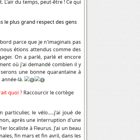
 L'air du temps, peut-être ! Ce qui
s le plus grand respect des gens
'abord parce que je n'imaginais pas
 nous étions attendus comme des
ager. On a parlé, parlé et encore
ment où j'ai demandé combien il y
ous serons une bonne quarantaine à
e année-là.
rait quoi ?
Raccourcir le cortège
articulier, le vélo.....j'ai joué de
inon, après une interruption d'une
er localiste à Fleurus. J'ai un beau
ales, fin mars et fin avril, dans les