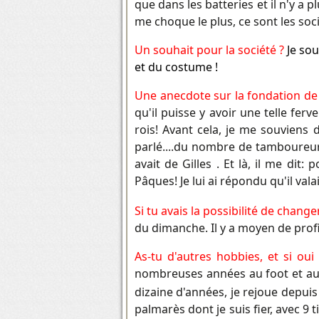
que dans les batteries et il n'y a
me choque le plus, ce sont les socié
Un souhait pour la société ?
Je so
et du costume !
Une anecdote sur la fondation de 
qu'il puisse y avoir une telle fer
rois! Avant cela, je me souviens
parlé....du nombre de tamboureur
avait de Gilles
. Et là, il me dit
Pâques! Je lui ai répondu qu'il va
Si tu avais la possibilité de chan
du dimanche. Il y a moyen de prof
As-tu d'autres hobbies, et si oui
nombreuses années au foot et au 
dizaine d'années, je rejoue depuis 
palmarès dont je suis fier, avec 9 t