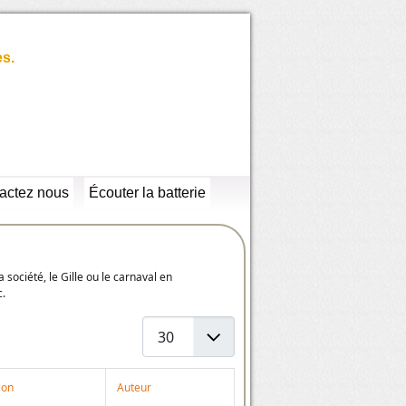
es.
actez nous
Écouter la batterie
a société, le Gille ou le carnaval en
c.
Afficher #
ion
Auteur