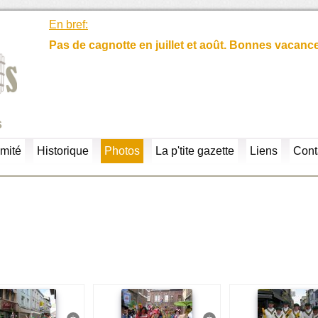
En bref:
Pas de cagnotte en juillet et août. Bonnes vacanc
s
mité
Historique
Photos
La p'tite gazette
Liens
Cont