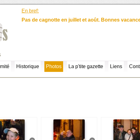
En bref:
Pas de cagnotte en juillet et août. Bonnes vacanc
s
mité
Historique
Photos
La p'tite gazette
Liens
Cont