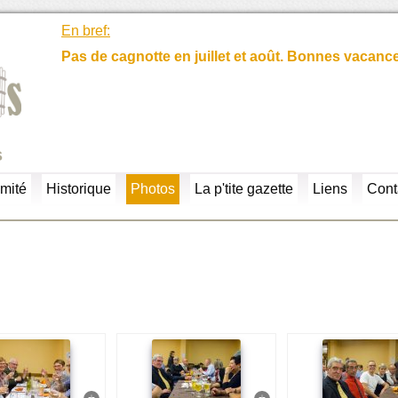
En bref:
Pas de cagnotte en juillet et août. Bonnes vacanc
s
mité
Historique
Photos
La p'tite gazette
Liens
Cont